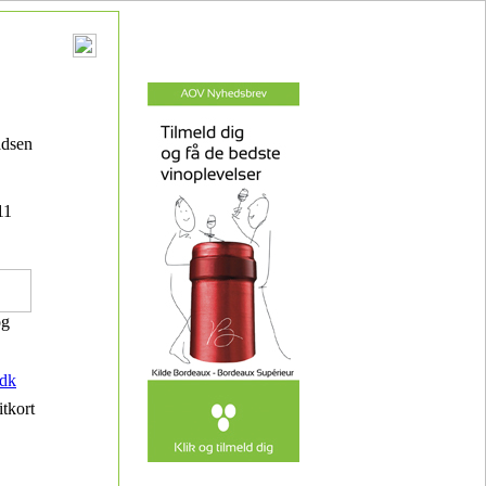
adsen
11
og
dk
itkort