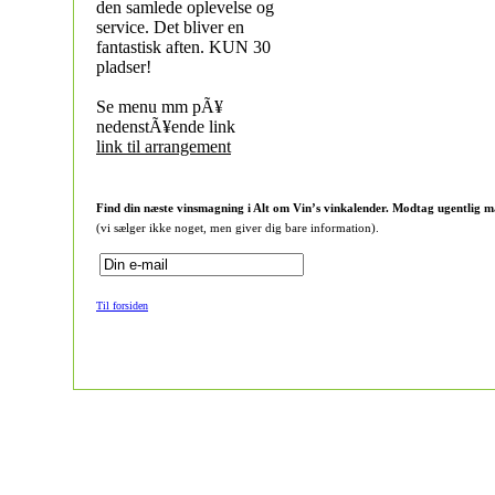
den samlede oplevelse og
service. Det bliver en
fantastisk aften. KUN 30
pladser!
Se menu mm pÃ¥
nedenstÃ¥ende link
link til arrangement
Find din næste vinsmagning i Alt om Vin’s vinkalender. Modtag ugentlig m
(vi sælger ikke noget, men giver dig bare information).
Til forsiden