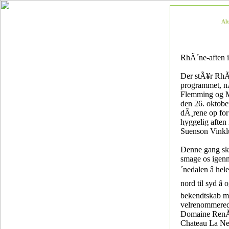
Al
RhÃ´ne-aften i
Der stÃ¥r Rh
programmet, 
Flemming og M
den 26. oktob
dÃ¸rene op for
hyggelig aften 
Suenson Vinkl
Denne gang ska
smage os ige
´nedalen â hel
nord til syd â o
bekendtskab 
velrenommered
Domaine RenÃ
Chateau La Ne