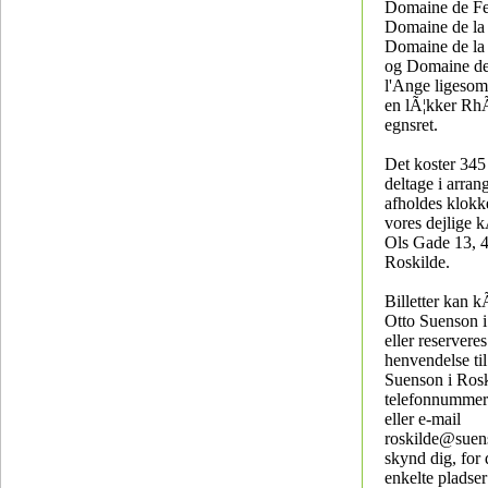
Domaine de Fe
Domaine de la
Domaine de l
og Domaine de
l'Ange ligesom
en lÃ¦kker Rh
egnsret.
Det koster 34
deltage i arran
afholdes klokk
vores dejlige k
Ols Gade 13, 
Roskilde.
Billetter kan 
Otto Suenson i
eller reservere
henvendelse til
Suenson i Ros
telefonnummer
eller e-mail
roskilde@suen
skynd dig, for 
enkelte pladser