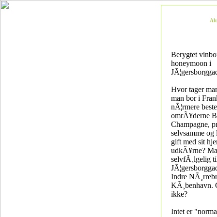
Al
Berygtet vinbon
honeymoon i
JÃ¦gersborgga
Hvor tager man
man bor i Fran
nÃ¦rmere best
omrÃ¥derne B
Champagne, pr
selvsamme og l
gift med sit hje
udkÃ¥rne? Man
selvfÃ¸lgelig ti
JÃ¦gersborgga
Indre NÃ¸rrebr
KÃ¸benhavn. 
ikke?
Intet er "norma