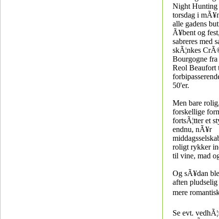
Night Hunting 
torsdag i mÃ¥
alle gadens but
Ã¥bent og fest
sabreres med s
skÃ¦nkes CrÃ
Bourgogne fra
Reol Beaufort t
forbipasserend
50'er.
Men bare rolig,
forskellige for
fortsÃ¦tter et s
endnu, nÃ¥r
middagsselskabe
roligt rykker i
til vine, mad og
Og sÃ¥dan ble
aften pludselig
mere romantiskâ
Se evt. vedhÃ¦f