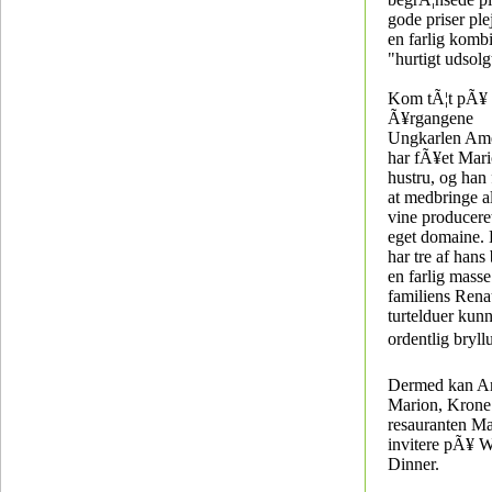
gode priser ple
en farlig komb
"hurtigt udsolg
Kom tÃ¦t pÃ¥ 
Ã¥rgangene
Ungkarlen Ame
har fÃ¥et Mar
hustru, og han 
at medbringe a
vine produceret
eget domaine.
har tre af hans
en farlig masse
familiens Rena
turtelduer kun
ordentlig bryllu
Dermed kan A
Marion, Krone
resauranten M
invitere pÃ¥ 
Dinner.