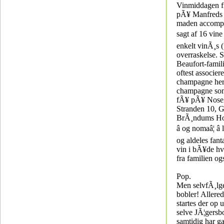
Vinmiddagen fi
pÃ¥ Manfreds 
maden accomp
sagt af 16 vine 
enkelt vinÃ¸s (
overraskelse. 
Beaufort-fami
oftest associer
champagne he
champagne som
fÃ¥ pÃ¥ Nose2
Stranden 10, 
BrÃ¸ndums Hot
â og nomaâ¦ â
og aldeles fanta
vin i bÃ¥de hv
fra familien o
Pop.
Men selvfÃ¸lge
bobler! Allered
startes der op
selve JÃ¦gersb
samtidig har ga