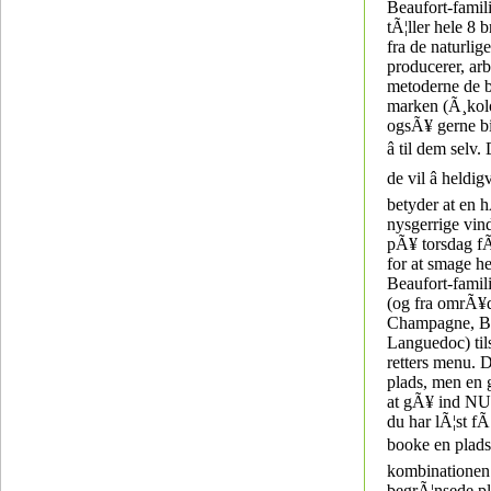
Beaufort-famili
tÃ¦ller hele 8 b
fra de naturlig
producerer, arb
metoderne de b
marken (Ã¸kol
ogsÃ¥ gerne b
â til dem selv
de vil â heldig
betyder at en 
nysgerrige vin
pÃ¥ torsdag f
for at smage he
Beaufort-fami
(og fra omrÃ¥
Champagne, B
Languedoc) tils
retters menu. D
plads, men en
at gÃ¥ ind NU 
du har lÃ¦st fÃ
booke en plads â
kombinationen 
begrÃ¦nsede pl