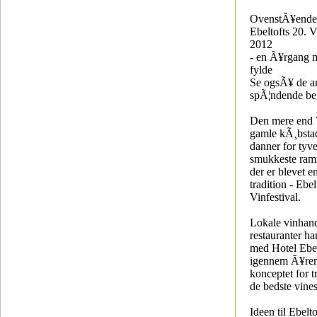
OvenstÃ¥ende e
Ebeltofts 20. V
2012
- en Ã¥rgang m
fylde
Se ogsÃ¥ de a
spÃ¦ndende be
Den mere end 
gamle kÃ¸bstad
danner for tyv
smukkeste ra
der er blevet e
tradition - Ebel
Vinfestival.
Lokale vinhand
restauranter h
med Hotel Ebel
igennem Ã¥rene
konceptet for tr
de bedste vine
Ideen til Ebelto