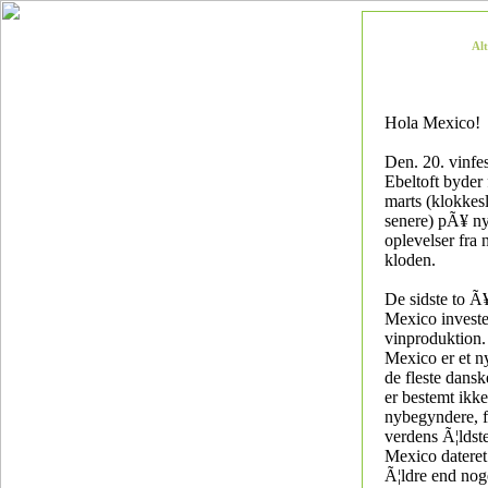
Al
Hola Mexico!
Den. 20. vinfes
Ebeltoft byder 
marts (klokkesl
senere) pÃ¥ ny
oplevelser fra 
kloden.
De sidste to Ã¥
Mexico invester
vinproduktion.
Mexico er et ny
de fleste dans
er bestemt ikke
nybegyndere, f
verdens Ã¦ldst
Mexico dateret 
Ã¦ldre end no