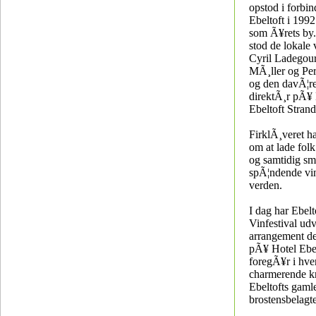
opstod i forbin
Ebeltoft i 199
som Ã¥rets by
stod de lokale
Cyril Ladegour
MÃ¸ller og Pe
og den davÃ¦r
direktÃ¸r pÃ¥
Ebeltoft Stran
FirklÃ¸veret h
om at lade fol
og samtidig s
spÃ¦ndende vin
verden.
I dag har Ebelt
Vinfestival udvi
arrangement de
pÃ¥ Hotel Ebel
foregÃ¥r i hver
charmerende k
Ebeltofts gaml
brostensbelagt