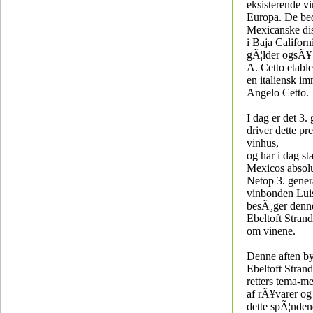
eksisterende v
Europa. De be
Mexicanske dist
i Baja Californ
gÃ¦lder ogsÃ¥ 
A. Cetto etable
en italiensk im
Angelo Cetto.
I dag er det 3.
driver dette pre
vinhus,
og har i dag st
Mexicos absolu
Netop 3. gener
vinbonden Luis
besÃ¸ger denne
Ebeltoft Strand
om vinene.
Denne aften by
Ebeltoft Stran
retters tema-me
af rÃ¥varer og 
dette spÃ¦nden