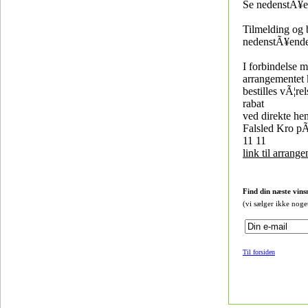
Se nedenstÃ¥e
Tilmelding og 
nedenstÃ¥ende
I forbindelse 
arrangementet 
bestilles vÃ¦r
rabat
ved direkte hen
Falsled Kro pÃ
11 11
link til arrang
Find din næste vins
(vi sælger ikke noge
Til forsiden