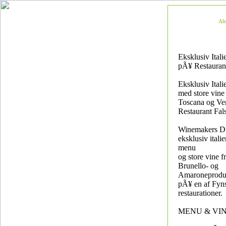
Al
Eksklusiv Itali
pÃ¥ Restauran
Eksklusiv Itali
med store vine 
Toscana og Ve
Restaurant Fal
Winemakers D
eksklusiv italie
menu
og store vine f
Brunello- og
Amaroneprodu
pÃ¥ en af Fyns
restaurationer.
MENU & VI