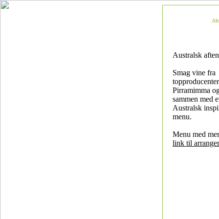
Al
Australsk aften
Smag vine fra
topproducente
Pirramimma og
sammen med e
Australsk inspir
menu.
Menu med mere
link til arrang