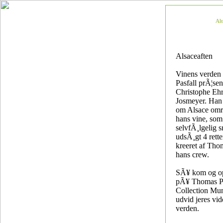
Al
Alsaceaften
Vinens verden
Pasfall prÃ¦sen
Christophe Ehr
Josmeyer. Han v
om Alsace om
hans vine, som
selvfÃ¸lgelig s
udsÃ¸gt 4 rett
kreeret af Tho
hans crew.
SÃ¥ kom og op
pÃ¥ Thomas Pa
Collection Mu
udvid jeres vi
verden.