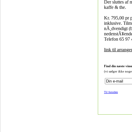
Der sluttes af 
kaffe & the.
Kr. 795,00 pr p
inklusive. Tilm
nÃ¸dvendigt (
nedenstÃ¥ende 
Telefon 65 97 
link til arrang
Find din næste vins
(vi sælger ikke noge
Til forsiden