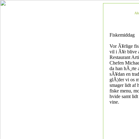
Al
Fiskemiddag
Vor Ã¥rlige fi
vil i Ã¥r blive
Restaurant Art
Chefen Michael
da han hÃ¸rte 
sÃ¥dan en trad
glÃ¦der vi os m
smager lidt af 
fiske menu, m
hvide samt lidt 
vine.