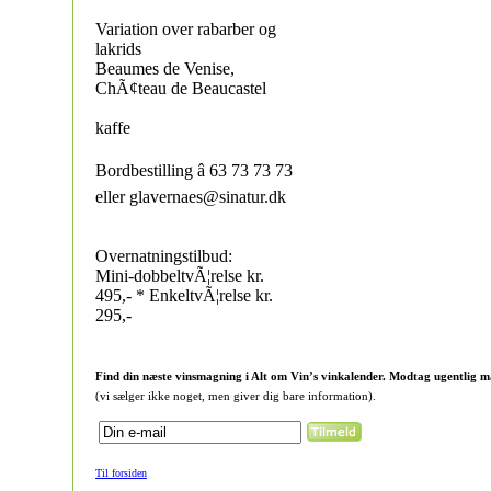
Variation over rabarber og
lakrids
Beaumes de Venise,
ChÃ¢teau de Beaucastel
kaffe
Bordbestilling â 63 73 73 73
eller glavernaes@sinatur.dk
Overnatningstilbud:
Mini-dobbeltvÃ¦relse kr.
495,- * EnkeltvÃ¦relse kr.
295,-
Find din næste vinsmagning i Alt om Vin’s vinkalender. Modtag ugentlig m
(vi sælger ikke noget, men giver dig bare information).
Til forsiden