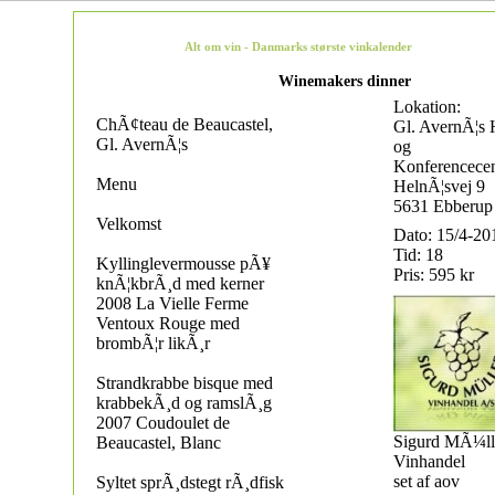
Alt om vin - Danmarks største vinkalender
Winemakers dinner
Lokation:
ChÃ¢teau de Beaucastel,
Gl. AvernÃ¦s 
Gl. AvernÃ¦s
og
Konferencecen
Menu
HelnÃ¦svej 9
5631 Ebberup
Velkomst
Dato: 15/4-20
Tid: 18
Kyllinglevermousse pÃ¥
Pris: 595 kr
knÃ¦kbrÃ¸d med kerner
2008 La Vielle Ferme
Ventoux Rouge med
brombÃ¦r likÃ¸r
Strandkrabbe bisque med
krabbekÃ¸d og ramslÃ¸g
2007 Coudoulet de
Sigurd MÃ¼ll
Beaucastel, Blanc
Vinhandel
set af aov
Syltet sprÃ¸dstegt rÃ¸dfisk