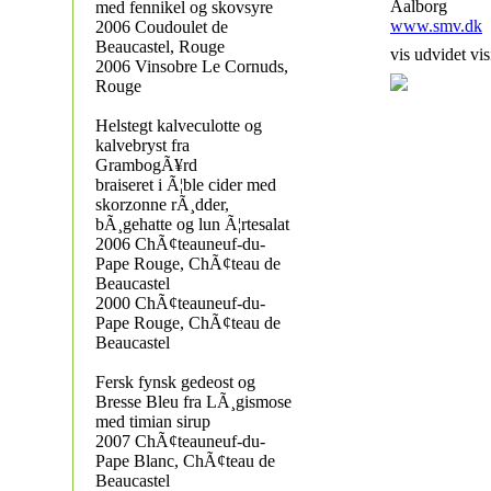
Aalborg
med fennikel og skovsyre
www.smv.dk
2006 Coudoulet de
Beaucastel, Rouge
vis udvidet vis
2006 Vinsobre Le Cornuds,
Rouge
Helstegt kalveculotte og
kalvebryst fra
GrambogÃ¥rd
braiseret i Ã¦ble cider med
skorzonne rÃ¸dder,
bÃ¸gehatte og lun Ã¦rtesalat
2006 ChÃ¢teauneuf-du-
Pape Rouge, ChÃ¢teau de
Beaucastel
2000 ChÃ¢teauneuf-du-
Pape Rouge, ChÃ¢teau de
Beaucastel
Fersk fynsk gedeost og
Bresse Bleu fra LÃ¸gismose
med timian sirup
2007 ChÃ¢teauneuf-du-
Pape Blanc, ChÃ¢teau de
Beaucastel