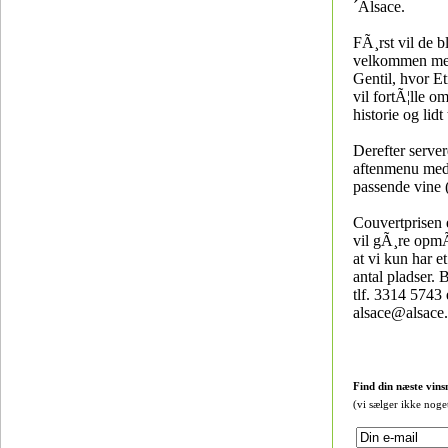
´Alsace.
FÃ¸rst vil de b
velkommen med
Gentil, hvor E
vil fortÃ¦lle 
historie og lidt t
Derefter server
aftenmenu med 
passende vine (
Couvertprisen e
vil gÃ¸re opm
at vi kun har e
antal pladser. 
tlf. 3314 5743 
alsace@alsace
Find din næste vins
(vi sælger ikke noge