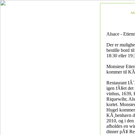
Al
Alsace - Etien
Der er mulighe
bestille bord ti
18:30 eller 19:
Monsieur Etie
kommer til K
Restaurant IÂ´
igen fÃ¥et det
vinhus, 1639, 
Riquewihr, Al
kortet. Monsie
Hugel kommer 
KÃ¸benhavn de
2010, og i den
afholdes en w
dinner pÃ¥ Re