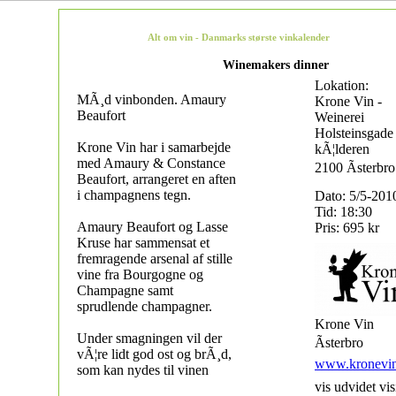
Alt om vin - Danmarks største vinkalender
Winemakers dinner
Lokation:
MÃ¸d vinbonden. Amaury
Krone Vin -
Beaufort
Weinerei
Holsteinsgade 
Krone Vin har i samarbejde
kÃ¦lderen
med Amaury & Constance
2100 Ãsterbro
Beaufort, arrangeret en aften
i champagnens tegn.
Dato: 5/5-201
Tid: 18:30
Amaury Beaufort og Lasse
Pris: 695 kr
Kruse har sammensat et
fremragende arsenal af stille
vine fra Bourgogne og
Champagne samt
sprudlende champagner.
Krone Vin
Under smagningen vil der
Ãsterbro
vÃ¦re lidt god ost og brÃ¸d,
www.kronevin
som kan nydes til vinen
vis udvidet vis