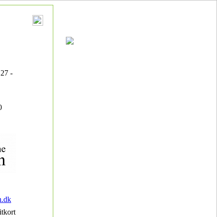
27 -
0
.dk
itkort