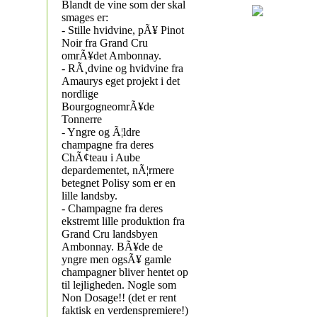
Blandt de vine som der skal
smages er:
- Stille hvidvine, pÃ¥ Pinot
Noir fra Grand Cru
omrÃ¥det Ambonnay.
- RÃ¸dvine og hvidvine fra
Amaurys eget projekt i det
nordlige
BourgogneomrÃ¥de
Tonnerre
- Yngre og Ã¦ldre
champagne fra deres
ChÃ¢teau i Aube
depardementet, nÃ¦rmere
betegnet Polisy som er en
lille landsby.
- Champagne fra deres
ekstremt lille produktion fra
Grand Cru landsbyen
Ambonnay. BÃ¥de de
yngre men ogsÃ¥ gamle
champagner bliver hentet op
til lejligheden. Nogle som
Non Dosage!! (det er rent
faktisk en verdenspremiere!)