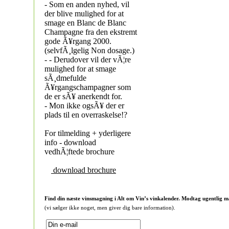
- Som en anden nyhed, vil
der blive mulighed for at
smage en Blanc de Blanc
Champagne fra den ekstremt
gode Ã¥rgang 2000.
(selvfÃ¸lgelig Non dosage.)
- - Derudover vil der vÃ¦re
mulighed for at smage
sÃ¸dmefulde
Ã¥rgangschampagner som
de er sÃ¥ anerkendt for.
- Mon ikke ogsÃ¥ der er
plads til en overraskelse!?
For tilmelding + yderligere
info - download
vedhÃ¦ftede brochure
download brochure
Find din næste vinsmagning i Alt om Vin’s vinkalender. Modtag ugentlig m
(vi sælger ikke noget, men giver dig bare information).