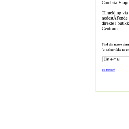
Cambria Viogn
Tilmelding via
nedestÃ¥ende li
direkte i buti
Centrum
Find din næste vins
(vi sælger ikke noge
Til forsiden