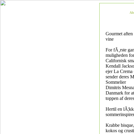
Al
Gourmet aften 
vine
For fÃ¸rste gan
muligheden for
Californisk sm
Kendall Jackso
ejer La Crema 
sender deres M
Sommelier
Dimitris Mesnar
Danmark for at
toppen af deres
Hertil en lÃ¦k
sommerinspire
Krabbe bisque,
kokos og crust