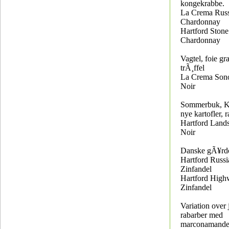
kongekrabbe.
La Crema Russ
Chardonnay
Hartford Ston
Chardonnay
Vagtel, foie gra
trÃ¸ffel
La Crema Son
Noir
Sommerbuk, Ka
nye kartofler,
Hartford Land
Noir
Danske gÃ¥rd
Hartford Russi
Zinfandel
Hartford High
Zinfandel
Variation over
rabarber med
marconamande